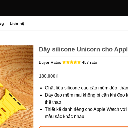
og
Liên hệ
Dây silicone Unicorn cho App
Buyer Rates
457 rate
180.000
₫
Chất liệu silicone cao cấp mềm dẻo, thân
Dây đeo mềm mại không bị cấn khi đeo l
thể thao
Thiết kế dành riêng cho Apple Watch với
màu sắc khác nhau