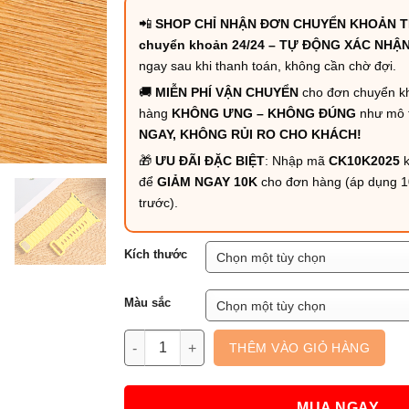
📲
SHOP CHỈ NHẬN ĐƠN CHUYỂN KHOẢN T
chuyển khoản 24/24 – TỰ ĐỘNG XÁC NHẬ
ngay sau khi thanh toán, không cần chờ đợi.
🚚
MIỄN PHÍ VẬN CHUYỂN
cho đơn chuyển k
hàng
KHÔNG ƯNG – KHÔNG ĐÚNG
như mô 
NGAY, KHÔNG RỦI RO CHO KHÁCH!
🎁
ƯU ĐÃI ĐẶC BIỆT
: Nhập mã
CK10K2025
k
để
GIẢM NGAY 10K
cho đơn hàng (áp dụng 
trước).
Kích thước
Màu sắc
Dây silicone Unicorn cho Apple Watch số lư
THÊM VÀO GIỎ HÀNG
MUA NGAY