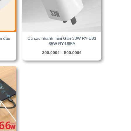
m đầu
Củ sạc nhanh mini Gan 33W RY-U33
65W RY-U65A
300.000
₫
–
500.000
₫