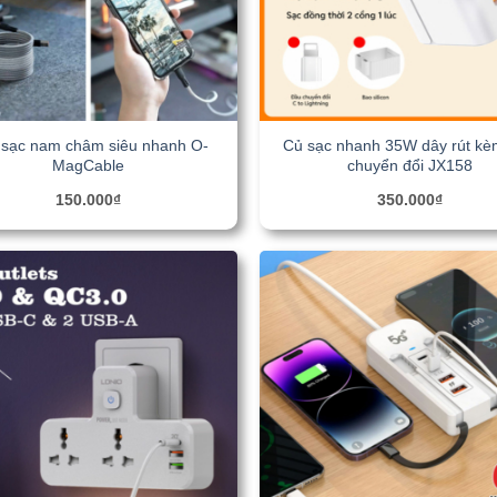
sạc nam châm siêu nhanh O-
Củ sạc nhanh 35W dây rút kè
MagCable
chuyển đổi JX158
150.000
₫
350.000
₫