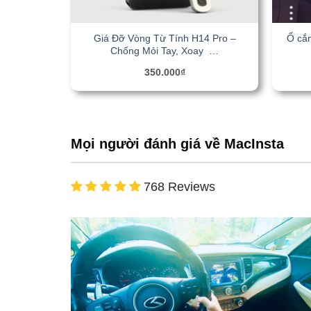
Giá Đỡ Vòng Từ Tính H14 Pro –
Ổ cắ
Chống Mỏi Tay, Xoay …
350.000
₫
Mọi người đánh giá về MacInsta
768 Reviews