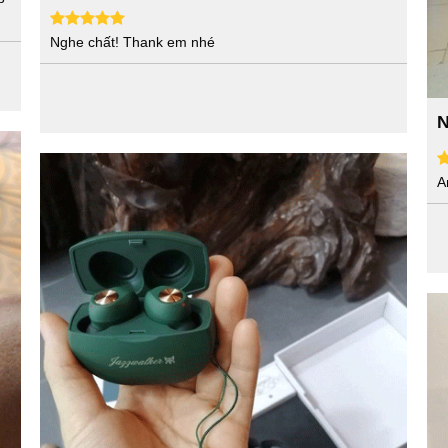
Nghe chất! Thank em nhé
N
A