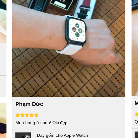
M
Phạm Đức
Q
Mua hàng ở shop! Oki đẹp
Dây gốm cho Apple Watch