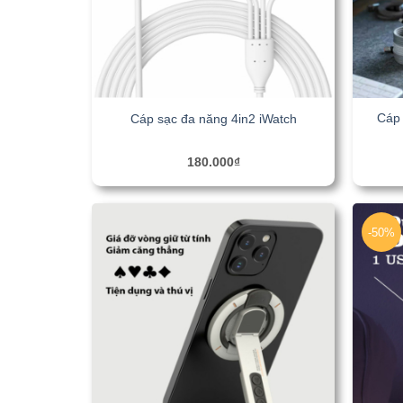
Cáp 
Cáp sạc đa năng 4in2 iWatch
180.000
₫
-50%