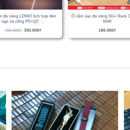
m đa năng LDNIO tích hợp đèn
Ổ cắm sạc đa năng 5G+ Rack 
ngủ và cổng PD+QC …
66W
Giá
Giá
700.000
₫
350.000
₫
180.000
₫
gốc
hiện
là:
tại
700.000₫.
là:
350.000₫.