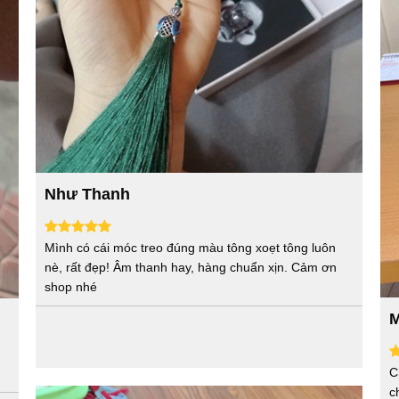
Như Thanh
Mình có cái móc treo đúng màu tông xoẹt tông luôn
nè, rất đẹp! Âm thanh hay, hàng chuẩn xịn. Cảm ơn
shop nhé
M
C
c