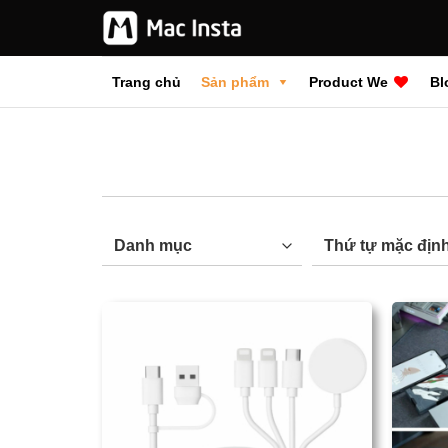
Bỏ
qua
nội
Trang chủ
Sản phẩm
Product We
Bl
dung