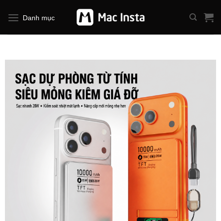
Bỏ
qua
Danh mục
nội
dung