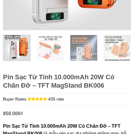
Pin Sạc Từ Tính 10.000mAh 20W Có
Chân Đỡ – TFT MagStand BK006
Buyer Rates
435 rate
850.000
₫
Pin Sạc Từ Tính 10.000mAh 20W Có Chân Đỡ – TFT
MagStand BK006
là mẫu pin sạc dự phòng mỏng gọn, hỗ