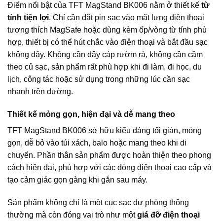
Điểm nổi bật của TFT MagStand BK006 nằm ở thiết kế
từ
tính tiện lợi
. Chỉ cần đặt pin sạc vào mặt lưng điện thoại
tương thích MagSafe hoặc dùng kèm ốp/vòng từ tính phù
hợp, thiết bị có thể hút chắc vào điện thoại và bắt đầu sạc
không dây. Không cần dây cáp rườm rà, không cần cầm
theo củ sạc, sản phẩm rất phù hợp khi đi làm, đi học, du
lịch, công tác hoặc sử dụng trong những lúc cần sạc
nhanh trên đường.
Thiết kế mỏng gọn, hiện đại và dễ mang theo
TFT MagStand BK006 sở hữu kiểu dáng tối giản, mỏng
gọn, dễ bỏ vào túi xách, balo hoặc mang theo khi di
chuyển. Phần thân sản phẩm được hoàn thiện theo phong
cách hiện đại, phù hợp với các dòng điện thoại cao cấp và
tạo cảm giác gọn gàng khi gắn sau máy.
Sản phẩm không chỉ là một cục sạc dự phòng thông
thường mà còn đóng vai trò như một
giá đỡ điện thoại