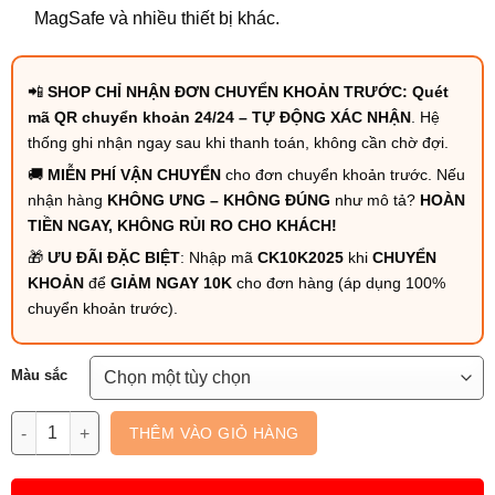
MagSafe và nhiều thiết bị khác.
📲
SHOP CHỈ NHẬN ĐƠN CHUYỂN KHOẢN TRƯỚC: Quét
mã QR chuyển khoản 24/24 – TỰ ĐỘNG XÁC NHẬN
. Hệ
thống ghi nhận ngay sau khi thanh toán, không cần chờ đợi.
🚚
MIỄN PHÍ VẬN CHUYỂN
cho đơn chuyển khoản trước. Nếu
nhận hàng
KHÔNG ƯNG – KHÔNG ĐÚNG
như mô tả?
HOÀN
TIỀN NGAY, KHÔNG RỦI RO CHO KHÁCH!
🎁
ƯU ĐÃI ĐẶC BIỆT
: Nhập mã
CK10K2025
khi
CHUYỂN
KHOẢN
để
GIẢM NGAY 10K
cho đơn hàng (áp dụng 100%
chuyển khoản trước).
Màu sắc
Pin Sạc Từ Tính 10.000mAh 20W Có Chân Đỡ – TFT MagStand B
THÊM VÀO GIỎ HÀNG