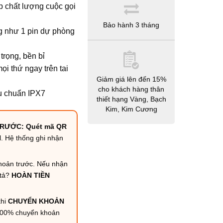
p chất lượng cuộc gọi
Bảo hành 3 tháng
g như 1 pin dự phòng
trọng, bền bỉ
i thứ ngay trên tai
Giảm giá lên đến 15%
cho khách hàng thân
u chuẩn IPX7
thiết hạng Vàng, Bạch
Kim, Kim Cương
RƯỚC: Quét mã QR
N
. Hệ thống ghi nhận
hoản trước. Nếu nhận
tả?
HOÀN TIỀN
hi
CHUYỂN KHOẢN
100% chuyển khoản