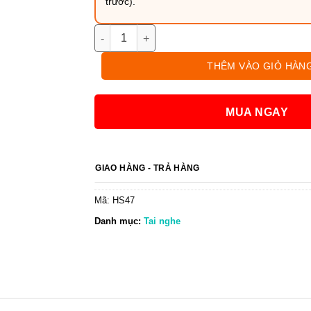
trước).
Tai nghe Bluetooth G02 Pro-TWS tích hợp p
THÊM VÀO GIỎ HÀN
MUA NGAY
GIAO HÀNG - TRẢ HÀNG
Mã:
HS47
Danh mục:
Tai nghe