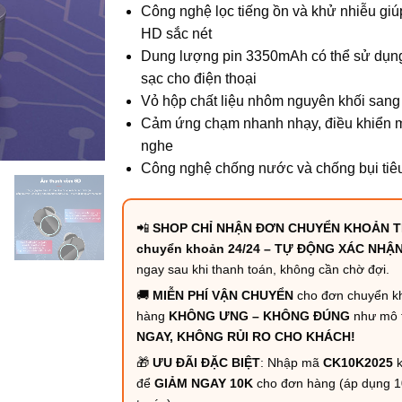
Công nghệ lọc tiếng ồn và khử nhiễu giú
HD sắc nét
Dung lượng pin 3350mAh có thể sử dụn
sạc cho điện thoại
Vỏ hộp chất liệu nhôm nguyên khối sang 
Cảm ứng chạm nhanh nhạy, điều khiển mọ
nghe
Công nghệ chống nước và chống bụi tiê
📲
SHOP CHỈ NHẬN ĐƠN CHUYỂN KHOẢN T
chuyển khoản 24/24 – TỰ ĐỘNG XÁC NHẬ
ngay sau khi thanh toán, không cần chờ đợi.
🚚
MIỄN PHÍ VẬN CHUYỂN
cho đơn chuyển k
hàng
KHÔNG ƯNG – KHÔNG ĐÚNG
như mô 
NGAY, KHÔNG RỦI RO CHO KHÁCH!
🎁
ƯU ĐÃI ĐẶC BIỆT
: Nhập mã
CK10K2025
k
để
GIẢM NGAY 10K
cho đơn hàng (áp dụng 