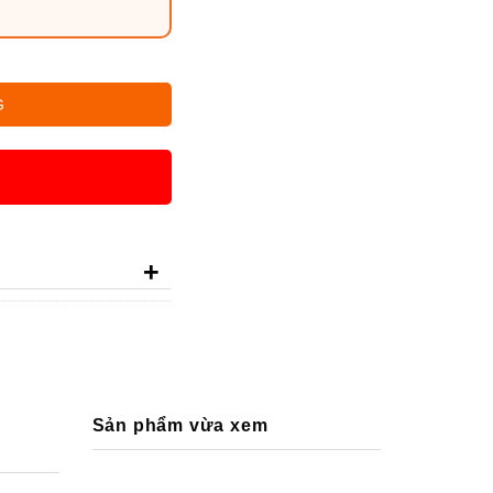
in dự phòng 3350mAh số lượng
G
+
Sản phẩm vừa xem