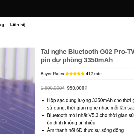
og
Liên hệ
Tai nghe Bluetooth G02 Pro-T
pin dự phòng 3350mAh
Buyer Rates
412 rate
Giá
Giá
1.500.000
₫
950.000
₫
gốc
hiện
là:
tại
Hộp sạc dung lượng 3350mAh cho thời g
1.500.000₫.
là:
950.000₫.
sử dụng, thời gian nghe nhạc mỗi lần sạc
Bluetooth mới nhất V5.3 cho thời gian sử
ổn định không bị nhiễu
Âm thanh nổi 6D thực sự sống động