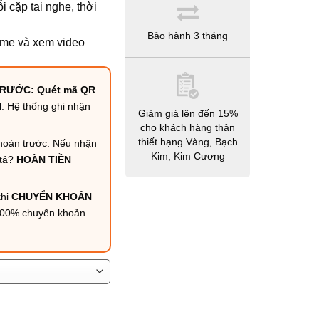
 cặp tai nghe, thời
Bảo hành 3 tháng
game và xem video
RƯỚC: Quét mã QR
N
. Hệ thống ghi nhận
Giảm giá lên đến 15%
cho khách hàng thân
thiết hạng Vàng, Bạch
hoản trước. Nếu nhận
Kim, Kim Cương
tả?
HOÀN TIỀN
hi
CHUYỂN KHOẢN
100% chuyển khoản