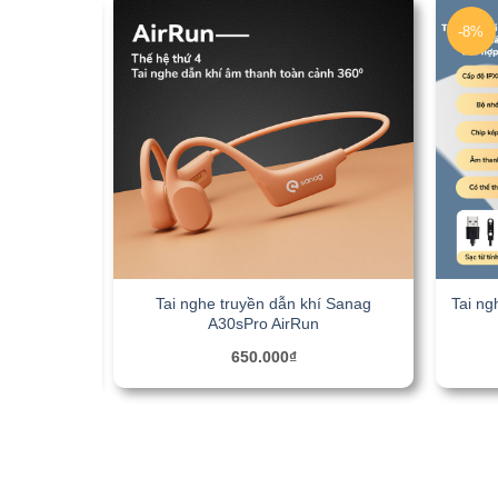
-8%
Tai nghe truyền dẫn khí Sanag
Tai ng
ây Sanag Z9
A30sPro AirRun
650.000
₫