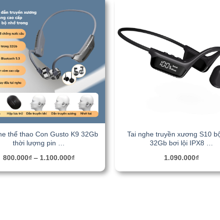
he thể thao Con Gusto K9 32Gb
Tai nghe truyền xương S10 b
thời lượng pin …
32Gb bơi lội IPX8 …
800.000
₫
–
1.100.000
₫
1.090.000
₫