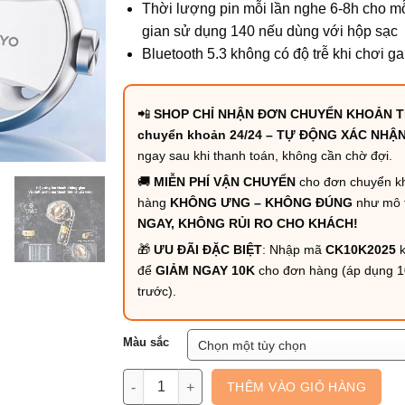
Thời lượng pin mỗi lần nghe 6-8h cho mỗi
gian sử dụng 140 nếu dùng với hộp sạc
Bluetooth 5.3 không có độ trễ khi chơi 
📲
SHOP CHỈ NHẬN ĐƠN CHUYỂN KHOẢN T
chuyển khoản 24/24 – TỰ ĐỘNG XÁC NHẬ
ngay sau khi thanh toán, không cần chờ đợi.
🚚
MIỄN PHÍ VẬN CHUYỂN
cho đơn chuyển k
hàng
KHÔNG ƯNG – KHÔNG ĐÚNG
như mô 
NGAY, KHÔNG RỦI RO CHO KHÁCH!
🎁
ƯU ĐÃI ĐẶC BIỆT
: Nhập mã
CK10K2025
k
để
GIẢM NGAY 10K
cho đơn hàng (áp dụng 
trước).
Màu sắc
Tai nghe đôi 2in1 Kinyo A20 số lượng
THÊM VÀO GIỎ HÀNG