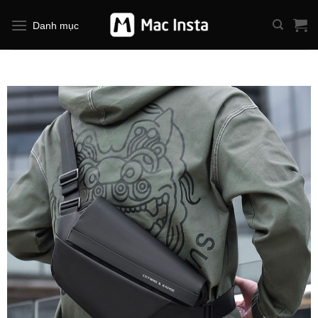
Bỏ
qua
Danh mục
nội
dung