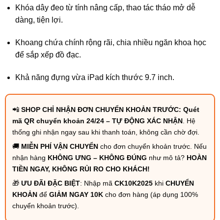
Khóa dây đeo từ tính nâng cấp, thao tác tháo mở dễ
dàng, tiện lợi.
Khoang chứa chính rộng rãi, chia nhiều ngăn khoa học
để sắp xếp đồ đạc.
Khả năng đựng vừa iPad kích thước 9.7 inch.
📲
SHOP CHỈ NHẬN ĐƠN CHUYỂN KHOẢN TRƯỚC: Quét
mã QR chuyển khoản 24/24 – TỰ ĐỘNG XÁC NHẬN
. Hệ
thống ghi nhận ngay sau khi thanh toán, không cần chờ đợi.
🚚
MIỄN PHÍ VẬN CHUYỂN
cho đơn chuyển khoản trước. Nếu
nhận hàng
KHÔNG ƯNG – KHÔNG ĐÚNG
như mô tả?
HOÀN
TIỀN NGAY, KHÔNG RỦI RO CHO KHÁCH!
🎁
ƯU ĐÃI ĐẶC BIỆT
: Nhập mã
CK10K2025
khi
CHUYỂN
KHOẢN
để
GIẢM NGAY 10K
cho đơn hàng (áp dụng 100%
chuyển khoản trước).