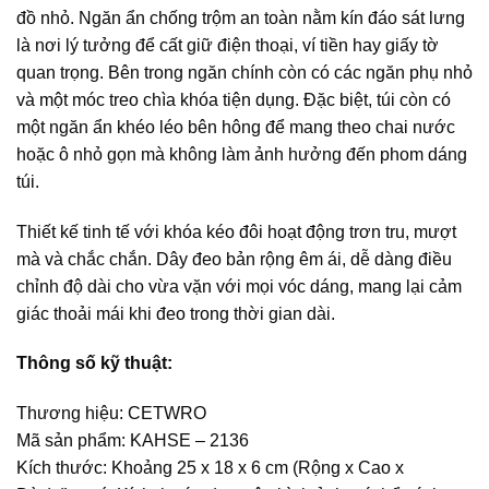
đồ nhỏ. Ngăn ẩn chống trộm an toàn nằm kín đáo sát lưng
là nơi lý tưởng để cất giữ điện thoại, ví tiền hay giấy tờ
quan trọng. Bên trong ngăn chính còn có các ngăn phụ nhỏ
và một móc treo chìa khóa tiện dụng. Đặc biệt, túi còn có
một ngăn ẩn khéo léo bên hông để mang theo chai nước
hoặc ô nhỏ gọn mà không làm ảnh hưởng đến phom dáng
túi.
Thiết kế tinh tế với khóa kéo đôi hoạt động trơn tru, mượt
mà và chắc chắn. Dây đeo bản rộng êm ái, dễ dàng điều
chỉnh độ dài cho vừa vặn với mọi vóc dáng, mang lại cảm
giác thoải mái khi đeo trong thời gian dài.
Thông số kỹ thuật:
Thương hiệu: CETWRO
Mã sản phẩm: KAHSE – 2136
Kích thước: Khoảng 25 x 18 x 6 cm (Rộng x Cao x