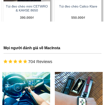
Túi đeo chéo mini CETWRO
Túi đeo chéo Calico Klare
& KAHSE 8650
390.000
₫
550.000
₫
Mọi người đánh giá về MacInsta
704 Reviews