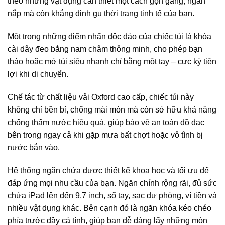
theo những vật dụng cần thiết một cách gọn gàng, ngăn
nắp mà còn khẳng định gu thời trang tinh tế của bạn.
Một trong những điểm nhấn độc đáo của chiếc túi là khóa
cài dây đeo bằng nam châm thông minh, cho phép bạn
tháo hoặc mở túi siêu nhanh chỉ bằng một tay – cực kỳ tiện
lợi khi di chuyển.
Chế tác từ chất liệu vải Oxford cao cấp, chiếc túi này
không chỉ bền bỉ, chống mài mòn mà còn sở hữu khả năng
chống thấm nước hiệu quả, giúp bảo vệ an toàn đồ đạc
bên trong ngay cả khi gặp mưa bất chợt hoặc vô tình bị
nước bắn vào.
Hệ thống ngăn chứa được thiết kế khoa học và tối ưu để
đáp ứng mọi nhu cầu của bạn. Ngăn chính rộng rãi, đủ sức
chứa iPad lên đến 9.7 inch, sổ tay, sạc dự phòng, ví tiền và
nhiều vật dụng khác. Bên cạnh đó là ngăn khóa kéo chéo
phía trước đầy cá tính, giúp bạn dễ dàng lấy những món