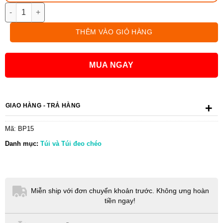
Túi đeo chéo CETWRO & KAHSE 2136 số lượng
THÊM VÀO GIỎ HÀNG
MUA NGAY
+
GIAO HÀNG - TRẢ HÀNG
Mã:
BP15
Danh mục:
Túi và Túi đeo chéo
Miễn ship với đơn chuyển khoản trước. Không ưng hoàn
tiền ngay!