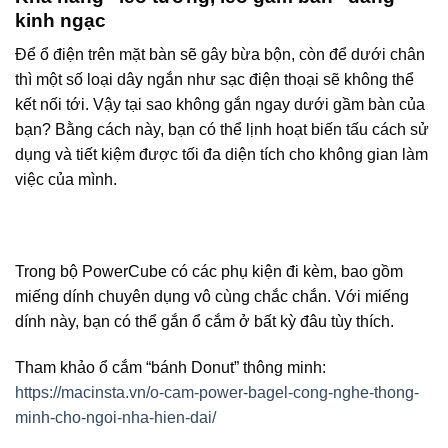
kinh ngạc
Để ổ điện trên mặt bàn sẽ gây bừa bộn, còn để dưới chân
thì một số loại dây ngắn như sạc điện thoại sẽ không thể
kết nối tới. Vậy tại sao không gắn ngay dưới gầm bàn của
bạn? Bằng cách này, bạn có thể lịnh hoạt biến tấu cách sử
dụng và tiết kiệm được tối đa diện tích cho không gian làm
việc của mình.
Trong bộ PowerCube có các phụ kiện đi kèm, bao gồm
miếng dính chuyên dụng vô cùng chắc chắn. Với miếng
dính này, bạn có thể gắn ổ cắm ở bất kỳ đâu tùy thích.
Tham khảo ổ cắm “bánh Donut” thông minh:
https://macinsta.vn/o-cam-power-bagel-cong-nghe-thong-
minh-cho-ngoi-nha-hien-dai/