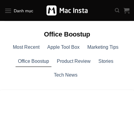
Bỏ
qua
Danh mục
nội
dung
Office Boostup
Most Recent
Apple Tool Box
Marketing Tips
Office Boostup
Product Review
Stories
Tech News